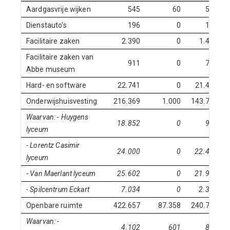
Aardgasvrije wijken
545
60
545
Dienstauto's
196
0
125
Facilitaire zaken
2.390
0
1.441
Facilitaire zaken van
911
0
764
Abbe museum
Hard- en software
22.741
0
21.460
Onderwijshuisvesting
216.369
1.000
143.741
Waarvan: - Huygens
18.852
0
970
lyceum
- Lorentz Casimir
24.000
0
22.464
lyceum
- Van Maerlant lyceum
25.602
0
21.985
- Spilcentrum Eckart
7.034
0
2.308
Openbare ruimte
422.657
87.358
240.733
Waarvan: -
4.102
601
820