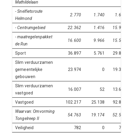
Mathildelaan
- Snelfietsroute
2.770
1.740
1.608
Helmond
- Centrumgebied
22.362
1.416
15.981
- maatregelenpakket
16.600
9.966
15.505
de Run
Sport
36.897
5.761
29.855
Slim verduurzamen
gemeentelijke
23.974
0
19.375
gebouwen
Slim verduurzamen
16.007
52
13.636
vastgoed
Vastgoed
102.217
25.138
92.844
Waarvan: Omvorming
54.763
19.174
52.570
Tongelreep II
Veiligheid
782
0
741