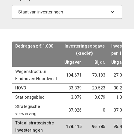
Bedragen x € 1.000
Bedragen x € 1.000
Investeringsopgave
Investeringsopgave
Investerin
Investerin
(krediet)
(krediet)
per 1 jan. 
per 1 jan. 
Uitgaven
Uitgaven
Bijdr.
Bijdr.
Uitgaven
Uitgaven
Wegenstructuur
104.671
73.183
27.093
Eindhoven Noordwest
HOV3
33.339
20.523
30.236
Stationsgebied
3.079
3.079
1.095
Strategische
37.026
0
37.026
verwerving
Totaal strategische
178.115
96.785
95.450
investeringen