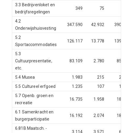
3.3 Bedrijvenloket en
349
75
424
bedrijfsregelingen
4.2
347.590
42.932
390.522
Onderwijshuisvesting
5.2
126.117
13.778
139.896
Sportaccommodaties
5.3
Cultuurpresentatie,
83.109
2.780
85.889
etc.
5.4 Musea
1.983
215
2.198
5.5 Cultureel erfgoed
1.235
107
1.342
5.7 Openb. groen en
16.735
1.958
18.694
recreatie
6.1 Samenkracht en
16.192
2.074
18.266
burgerparticipatie
6.81B Maatsch. -
3.114
3.571
6.684