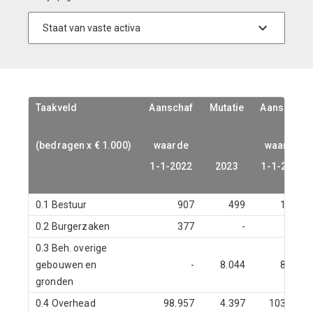
Taakveld
Taakveld
Aanschaf
Aanschaf
Mutatie
Mutatie
Aanschaf
Aanschaf
(bedragen x € 1.000)
(bedragen x € 1.000)
waarde
waarde
waarde
waarde
1-1-2022
1-1-2022
2023
2023
1-1-2024
1-1-2024
0.1 Bestuur
907
499
1.407
0.2 Burgerzaken
377
-
377
0.3 Beh. overige
gebouwen en
-
8.044
8.044
gronden
0.4 Overhead
98.957
4.397
103.353