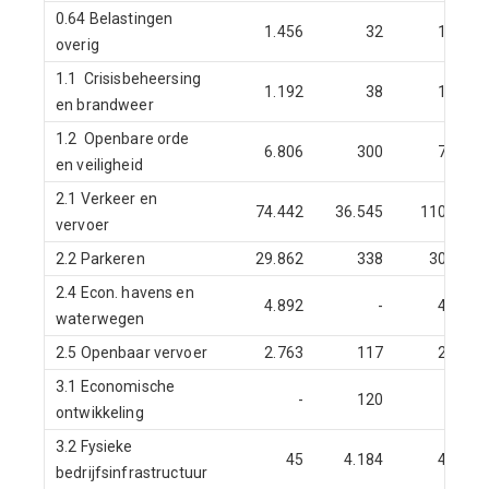
0.64 Belastingen
1.456
32
1.488
overig
1.1 Crisisbeheersing
1.192
38
1.230
en brandweer
1.2 Openbare orde
6.806
300
7.106
en veiligheid
2.1 Verkeer en
74.442
36.545
110.987
vervoer
2.2 Parkeren
29.862
338
30.200
2.4 Econ. havens en
4.892
-
4.892
waterwegen
2.5 Openbaar vervoer
2.763
117
2.880
3.1 Economische
-
120
120
ontwikkeling
3.2 Fysieke
45
4.184
4.229
bedrijfsinfrastructuur