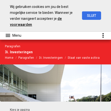
Wij gebruiken cookies om jou de best
mogelijke service te bieden. Wanneer je
SLUIT
verder navigeert accepteer je
de
Begroting
2024
voorwaarden
Paragrafen
3i. Investeringen
Home
Paragrafen
3i. Investeringen
Staat van vaste activa